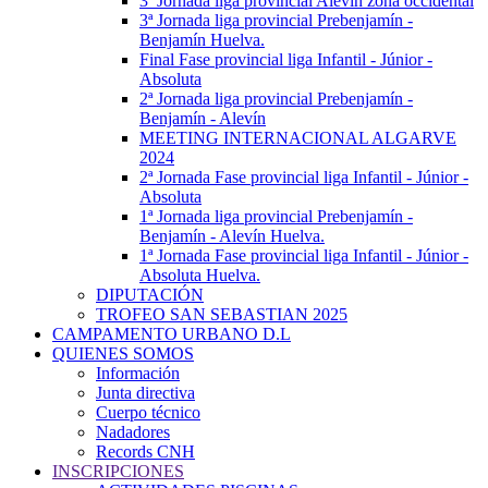
3ª Jornada liga provincial Alevín zona occidental
3ª Jornada liga provincial Prebenjamín -
Benjamín Huelva.
Final Fase provincial liga Infantil - Júnior -
Absoluta
2ª Jornada liga provincial Prebenjamín -
Benjamín - Alevín
MEETING INTERNACIONAL ALGARVE
2024
2ª Jornada Fase provincial liga Infantil - Júnior -
Absoluta
1ª Jornada liga provincial Prebenjamín -
Benjamín - Alevín Huelva.
1ª Jornada Fase provincial liga Infantil - Júnior -
Absoluta Huelva.
DIPUTACIÓN
TROFEO SAN SEBASTIAN 2025
CAMPAMENTO URBANO D.L
QUIENES SOMOS
Información
Junta directiva
Cuerpo técnico
Nadadores
Records CNH
INSCRIPCIONES