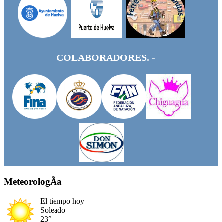
COLABORADORES. -
MeteorologÃ­a
El tiempo hoy
Soleado
23°