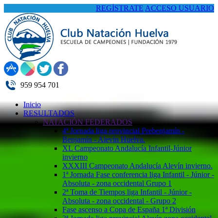
REGÍSTRATE
ACCESO USUARIO
959 954 701
Inicio
RESULTADOS
NATACIÓN FEDERADOS
4ª Jornada liga provincial Prebenjamín -
Benjamín - Alevín Huelva.
XL Campeonato Andalucía Infantil-Júnior
invierno
XXXIII Campeonato Andalucía Alevín invierno.
1ª Jornada Fase conferencia liga Infantil - Júnior -
Absoluta - zona occidental Grupo 1
2ª Toma de Tiempos liga Infantil - Júnior -
Absoluta - zona occidental - Grupo 2
Fase ascenso a Copa de España 1ª División