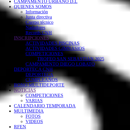
CAMPAMENTO URBANO D.L
QUIENES SOMOS
Información
Junta directiva
Cuerpo técnico
Nadadores
Records CNH
INSCRIPCIONES
ACTIVIDADES PISCINAS
ACTIVIDADES GIMNASIOS
COMPETICIONES
TROFEO SAN SEBASTIAN 2025
CAMPAMENTO DIEGO LOBATO
DEPORTECA CNH
DEPORTECA
CUMPLEAÑOS
BONO MULTIDEPORTE
NOTICIAS
COMPETICIONES
VARIAS
CALENDARIO TEMPORADA
MULTIMEDIA
FOTOS
VIDEOS
RFEN