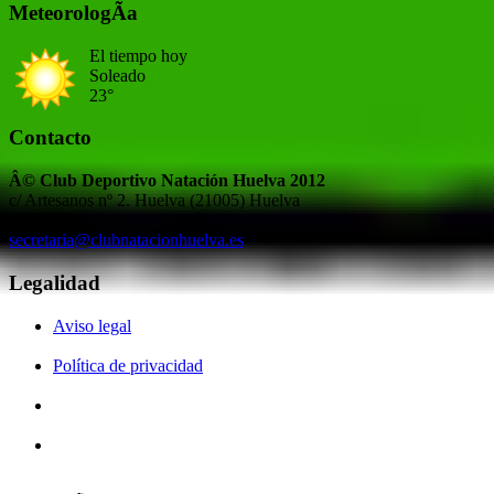
MeteorologÃ­a
El tiempo hoy
Soleado
23°
Contacto
Â© Club Deportivo Natación Huelva 2012
c/ Artesanos nº 2. Huelva (21005) Huelva
Telf. 959 954 701
secretaria@clubnatacionhuelva.es
Legalidad
Aviso legal
Política de privacidad