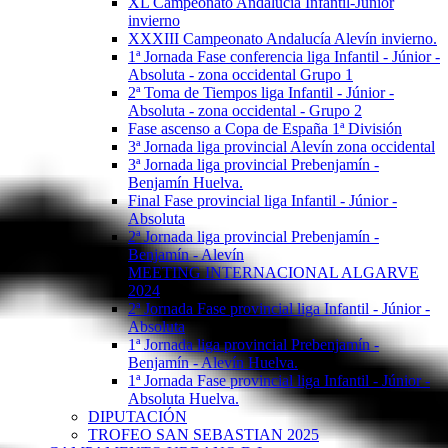
XL Campeonato Andalucía Infantil-Júnior
invierno
XXXIII Campeonato Andalucía Alevín invierno.
1ª Jornada Fase conferencia liga Infantil - Júnior -
Absoluta - zona occidental Grupo 1
2ª Toma de Tiempos liga Infantil - Júnior -
Absoluta - zona occidental - Grupo 2
Fase ascenso a Copa de España 1ª División
3ª Jornada liga provincial Alevín zona occidental
3ª Jornada liga provincial Prebenjamín -
Benjamín Huelva.
Final Fase provincial liga Infantil - Júnior -
Absoluta
2ª Jornada liga provincial Prebenjamín -
Benjamín - Alevín
MEETING INTERNACIONAL ALGARVE
2024
2ª Jornada Fase provincial liga Infantil - Júnior -
Absoluta
1ª Jornada liga provincial Prebenjamín -
Benjamín - Alevín Huelva.
1ª Jornada Fase provincial liga Infantil - Júnior -
Absoluta Huelva.
DIPUTACIÓN
TROFEO SAN SEBASTIAN 2025