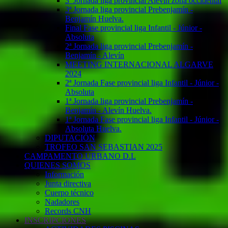
3ª Jornada liga provincial Alevín zona occidental
3ª Jornada liga provincial Prebenjamín -
Benjamín Huelva.
Final Fase provincial liga Infantil - Júnior -
Absoluta
2ª Jornada liga provincial Prebenjamín -
Benjamín - Alevín
MEETING INTERNACIONAL ALGARVE
2024
2ª Jornada Fase provincial liga Infantil - Júnior -
Absoluta
1ª Jornada liga provincial Prebenjamín -
Benjamín - Alevín Huelva.
1ª Jornada Fase provincial liga Infantil - Júnior -
Absoluta Huelva.
DIPUTACIÓN
TROFEO SAN SEBASTIAN 2025
CAMPAMENTO URBANO D.L
QUIENES SOMOS
Información
Junta directiva
Cuerpo técnico
Nadadores
Records CNH
INSCRIPCIONES