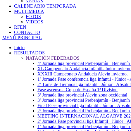
VARIAS
CALENDARIO TEMPORADA
MULTIMEDIA
FOTOS
VIDEOS
RFEN
CONTACTO
MENÚ PRINCIPAL
Inicio
RESULTADOS
NATACIÓN FEDERADOS
4ª Jornada liga provincial Prebenjamín - Benjamín
XL Campeonato Andalucía Infantil-Júnior inviern
XXXIII Campeonato Andalucía Alevín invierno.
1ª Jornada Fase conferencia liga Infantil - Júnior 
2ª Toma de Tiempos liga Infantil - Júnior - Absolu
Fase ascenso a Copa de España 1ª División
3ª Jornada liga provincial Alevín zona occidental
3ª Jornada liga provincial Prebenjamín - Benjamín
Final Fase provincial liga Infantil - Júnior - Absolu
2ª Jornada liga provincial Prebenjamín - Benjamín 
MEETING INTERNACIONAL ALGARVE 202
2ª Jornada Fase provincial liga Infantil - Júnior - A
1ª Jornada liga provincial Prebenjamín - Benjamín