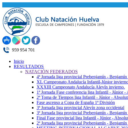
959 954 701
Inicio
RESULTADOS
NATACIÓN FEDERADOS
4ª Jornada liga provincial Prebenjamín - Benjamín
XL Campeonato Andalucía Infantil-Júnior inviern
XXXIII Campeonato Andalucía Alevín invierno.
1ª Jornada Fase conferencia liga Infantil - Júnior 
2ª Toma de Tiempos liga Infantil - Júnior - Absolu
Fase ascenso a Copa de España 1ª División
3ª Jornada liga provincial Alevín zona occidental
3ª Jornada liga provincial Prebenjamín - Benjamín
Final Fase provincial liga Infantil - Júnior - Absolu
2ª Jornada liga provincial Prebenjamín - Benjamín 