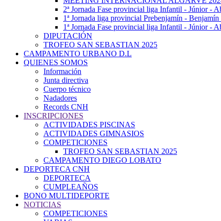
MEETING INTERNACIONAL ALGARVE 202
2ª Jornada Fase provincial liga Infantil - Júnior - A
1ª Jornada liga provincial Prebenjamín - Benjamín
1ª Jornada Fase provincial liga Infantil - Júnior - 
DIPUTACIÓN
TROFEO SAN SEBASTIAN 2025
CAMPAMENTO URBANO D.L
QUIENES SOMOS
Información
Junta directiva
Cuerpo técnico
Nadadores
Records CNH
INSCRIPCIONES
ACTIVIDADES PISCINAS
ACTIVIDADES GIMNASIOS
COMPETICIONES
TROFEO SAN SEBASTIAN 2025
CAMPAMENTO DIEGO LOBATO
DEPORTECA CNH
DEPORTECA
CUMPLEAÑOS
BONO MULTIDEPORTE
NOTICIAS
COMPETICIONES