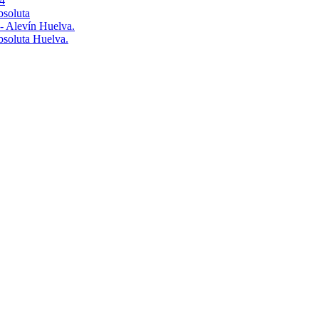
4
bsoluta
 - Alevín Huelva.
Absoluta Huelva.