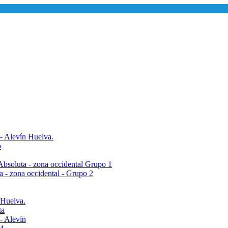
 - Alevín Huelva.
o
- Absoluta - zona occidental Grupo 1
ta - zona occidental - Grupo 2
 Huelva.
ta
- Alevín