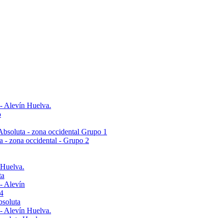
 - Alevín Huelva.
o
- Absoluta - zona occidental Grupo 1
ta - zona occidental - Grupo 2
 Huelva.
ta
- Alevín
4
bsoluta
 - Alevín Huelva.