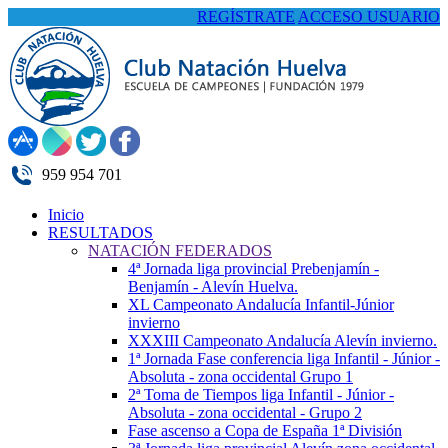
REGÍSTRATE
ACCESO USUARIO
959 954 701
Inicio
RESULTADOS
NATACIÓN FEDERADOS
4ª Jornada liga provincial Prebenjamín -
Benjamín - Alevín Huelva.
XL Campeonato Andalucía Infantil-Júnior
invierno
XXXIII Campeonato Andalucía Alevín invierno.
1ª Jornada Fase conferencia liga Infantil - Júnior -
Absoluta - zona occidental Grupo 1
2ª Toma de Tiempos liga Infantil - Júnior -
Absoluta - zona occidental - Grupo 2
Fase ascenso a Copa de España 1ª División