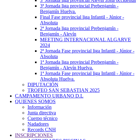
3ª Jornada liga provincial Alevín zona occidental
3ª Jornada liga provincial Prebenjamín -
Benjamín Huelva.
Final Fase provincial liga Infantil - Júnior -
Absoluta
2ª Jornada liga provincial Prebenjamín -
Benjamín - Alevín
MEETING INTERNACIONAL ALGARVE
2024
2ª Jornada Fase provincial liga Infantil - Júnior -
Absoluta
1ª Jornada liga provincial Prebenjamín -
Benjamín - Alevín Huelva.
1ª Jornada Fase provincial liga Infantil - Júnior -
Absoluta Huelva.
DIPUTACIÓN
TROFEO SAN SEBASTIAN 2025
CAMPAMENTO URBANO D.L
QUIENES SOMOS
Información
Junta directiva
Cuerpo técnico
Nadadores
Records CNH
INSCRIPCIONES