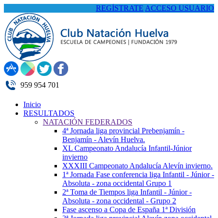
REGÍSTRATE
ACCESO USUARIO
959 954 701
Inicio
RESULTADOS
NATACIÓN FEDERADOS
4ª Jornada liga provincial Prebenjamín -
Benjamín - Alevín Huelva.
XL Campeonato Andalucía Infantil-Júnior
invierno
XXXIII Campeonato Andalucía Alevín invierno.
1ª Jornada Fase conferencia liga Infantil - Júnior -
Absoluta - zona occidental Grupo 1
2ª Toma de Tiempos liga Infantil - Júnior -
Absoluta - zona occidental - Grupo 2
Fase ascenso a Copa de España 1ª División