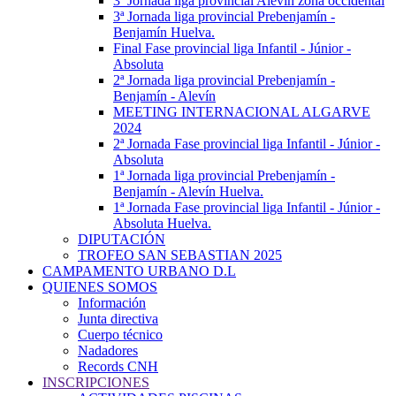
3ª Jornada liga provincial Alevín zona occidental
3ª Jornada liga provincial Prebenjamín -
Benjamín Huelva.
Final Fase provincial liga Infantil - Júnior -
Absoluta
2ª Jornada liga provincial Prebenjamín -
Benjamín - Alevín
MEETING INTERNACIONAL ALGARVE
2024
2ª Jornada Fase provincial liga Infantil - Júnior -
Absoluta
1ª Jornada liga provincial Prebenjamín -
Benjamín - Alevín Huelva.
1ª Jornada Fase provincial liga Infantil - Júnior -
Absoluta Huelva.
DIPUTACIÓN
TROFEO SAN SEBASTIAN 2025
CAMPAMENTO URBANO D.L
QUIENES SOMOS
Información
Junta directiva
Cuerpo técnico
Nadadores
Records CNH
INSCRIPCIONES