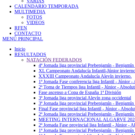
VARIAS
CALENDARIO TEMPORADA
MULTIMEDIA
FOTOS
VIDEOS
RFEN
CONTACTO
MENÚ PRINCIPAL
Inicio
RESULTADOS
NATACIÓN FEDERADOS
4ª Jornada liga provincial Prebenjamín - Benjamín
XL Campeonato Andalucía Infantil-Júnior inviern
XXXIII Campeonato Andalucía Alevín invierno.
1ª Jornada Fase conferencia liga Infantil - Júnior 
2ª Toma de Tiempos liga Infantil - Júnior - Absolu
Fase ascenso a Copa de España 1ª División
3ª Jornada liga provincial Alevín zona occidental
3ª Jornada liga provincial Prebenjamín - Benjamín
Final Fase provincial liga Infantil - Júnior - Absolu
2ª Jornada liga provincial Prebenjamín - Benjamín 
MEETING INTERNACIONAL ALGARVE 202
2ª Jornada Fase provincial liga Infantil - Júnior - A
1ª Jornada liga provincial Prebenjamín - Benjamín