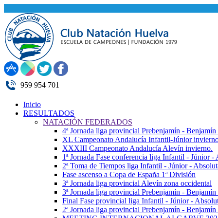
959 954 701
Inicio
RESULTADOS
NATACIÓN FEDERADOS
4ª Jornada liga provincial Prebenjamín - Benjamín
XL Campeonato Andalucía Infantil-Júnior inviern
XXXIII Campeonato Andalucía Alevín invierno.
1ª Jornada Fase conferencia liga Infantil - Júnior 
2ª Toma de Tiempos liga Infantil - Júnior - Absolu
Fase ascenso a Copa de España 1ª División
3ª Jornada liga provincial Alevín zona occidental
3ª Jornada liga provincial Prebenjamín - Benjamín
Final Fase provincial liga Infantil - Júnior - Absolu
2ª Jornada liga provincial Prebenjamín - Benjamín 