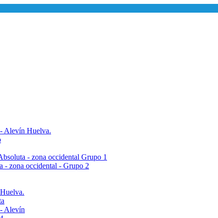
 - Alevín Huelva.
o
- Absoluta - zona occidental Grupo 1
ta - zona occidental - Grupo 2
 Huelva.
ta
- Alevín