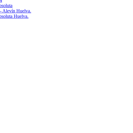
4
bsoluta
 - Alevín Huelva.
Absoluta Huelva.