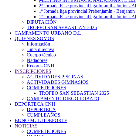
MEETING INTERNACIONAL ALGARVE 202
2ª Jornada Fase provincial liga Infantil - Júnior - A
1ª Jornada liga provincial Prebenjamín - Benjamín
1ª Jornada Fase provincial liga Infantil - Júnior - 
DIPUTACIÓN
TROFEO SAN SEBASTIAN 2025
CAMPAMENTO URBANO D.L
QUIENES SOMOS
Información
Junta directiva
Cuerpo técnico
Nadadores
Records CNH
INSCRIPCIONES
ACTIVIDADES PISCINAS
ACTIVIDADES GIMNASIOS
COMPETICIONES
TROFEO SAN SEBASTIAN 2025
CAMPAMENTO DIEGO LOBATO
DEPORTECA CNH
DEPORTECA
CUMPLEAÑOS
BONO MULTIDEPORTE
NOTICIAS
COMPETICIONES