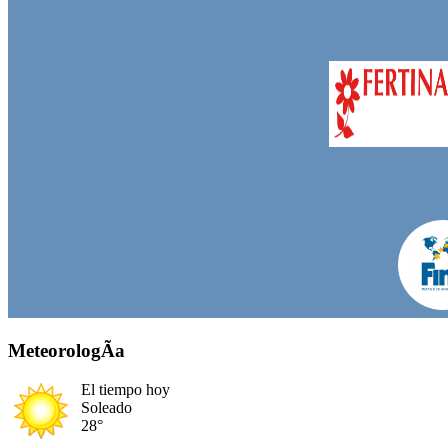
MeteorologÃ­a
El tiempo hoy
Soleado
28°