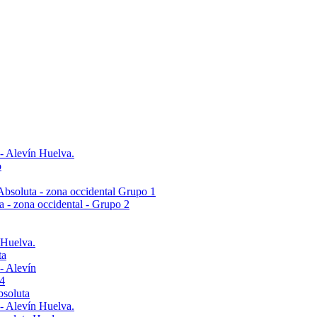
 - Alevín Huelva.
o
- Absoluta - zona occidental Grupo 1
ta - zona occidental - Grupo 2
 Huelva.
ta
- Alevín
4
bsoluta
 - Alevín Huelva.