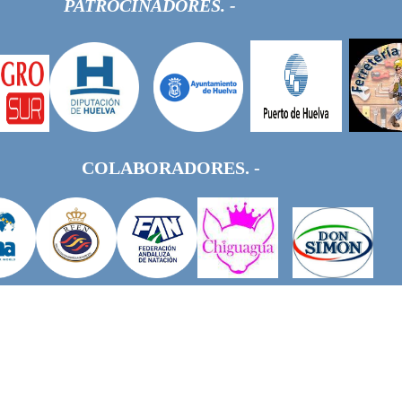
PATROCINADORES. -
COLABORADORES. -