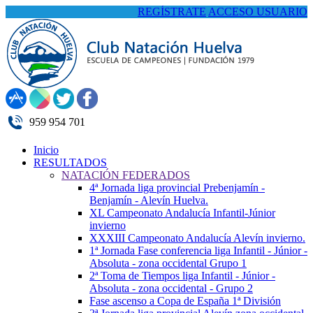
REGÍSTRATE
ACCESO USUARIO
959 954 701
Inicio
RESULTADOS
NATACIÓN FEDERADOS
4ª Jornada liga provincial Prebenjamín -
Benjamín - Alevín Huelva.
XL Campeonato Andalucía Infantil-Júnior
invierno
XXXIII Campeonato Andalucía Alevín invierno.
1ª Jornada Fase conferencia liga Infantil - Júnior -
Absoluta - zona occidental Grupo 1
2ª Toma de Tiempos liga Infantil - Júnior -
Absoluta - zona occidental - Grupo 2
Fase ascenso a Copa de España 1ª División