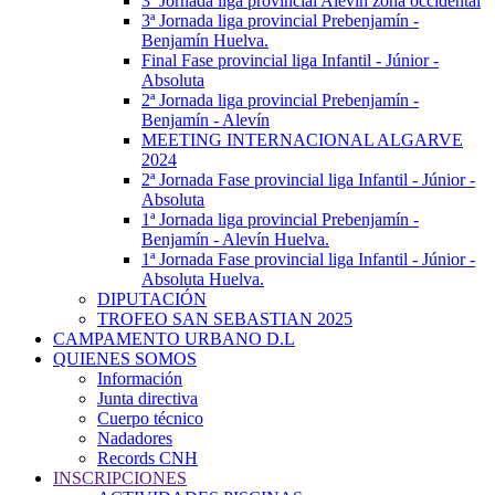
3ª Jornada liga provincial Alevín zona occidental
3ª Jornada liga provincial Prebenjamín -
Benjamín Huelva.
Final Fase provincial liga Infantil - Júnior -
Absoluta
2ª Jornada liga provincial Prebenjamín -
Benjamín - Alevín
MEETING INTERNACIONAL ALGARVE
2024
2ª Jornada Fase provincial liga Infantil - Júnior -
Absoluta
1ª Jornada liga provincial Prebenjamín -
Benjamín - Alevín Huelva.
1ª Jornada Fase provincial liga Infantil - Júnior -
Absoluta Huelva.
DIPUTACIÓN
TROFEO SAN SEBASTIAN 2025
CAMPAMENTO URBANO D.L
QUIENES SOMOS
Información
Junta directiva
Cuerpo técnico
Nadadores
Records CNH
INSCRIPCIONES