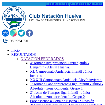
REGÍSTRATE
ACCESO USUARIO
959 954 701
Inicio
RESULTADOS
NATACIÓN FEDERADOS
4ª Jornada liga provincial Prebenjamín -
Benjamín - Alevín Huelva.
XL Campeonato Andalucía Infantil-Júnior
invierno
XXXIII Campeonato Andalucía Alevín invierno.
1ª Jornada Fase conferencia liga Infantil - Júnior -
Absoluta - zona occidental Grupo 1
2ª Toma de Tiempos liga Infantil - Júnior -
Absoluta - zona occidental - Grupo 2
Fase ascenso a Copa de España 1ª División