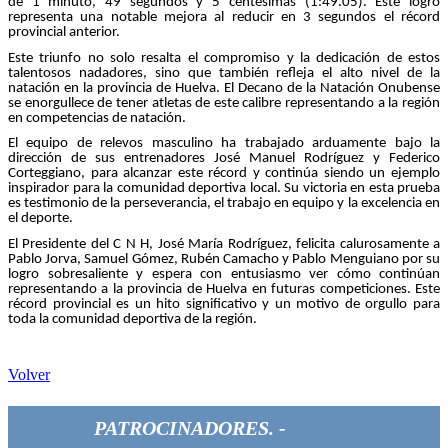
de 1 minuto, 49 segundos y 5 centésimas (1:49.05). Este logro
representa una notable mejora al reducir en 3 segundos el récord
provincial anterior.
Este triunfo no solo resalta el compromiso y la dedicación de estos
talentosos nadadores, sino que también refleja el alto nivel de la
natación en la provincia de Huelva. El Decano de la Natación Onubense
se enorgullece de tener atletas de este calibre representando a la región
en competencias de natación.
El equipo de relevos masculino ha trabajado arduamente bajo la
dirección de sus entrenadores José Manuel Rodríguez y Federico
Corteggiano, para alcanzar este récord y continúa siendo un ejemplo
inspirador para la comunidad deportiva local. Su victoria en esta prueba
es testimonio de la perseverancia, el trabajo en equipo y la excelencia en
el deporte.
El Presidente del C N H, José María Rodríguez, felicita calurosamente a
Pablo Jorva, Samuel Gómez, Rubén Camacho y Pablo Menguiano por su
logro sobresaliente y espera con entusiasmo ver cómo continúan
representando a la provincia de Huelva en futuras competiciones. Este
récord provincial es un hito significativo y un motivo de orgullo para
toda la comunidad deportiva de la región.
Volver
PATROCINADORES. -