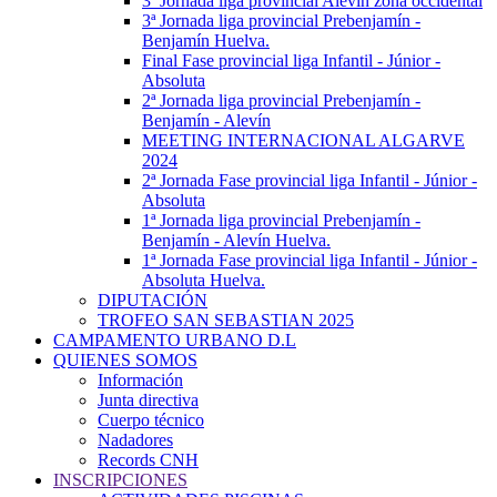
3ª Jornada liga provincial Alevín zona occidental
3ª Jornada liga provincial Prebenjamín -
Benjamín Huelva.
Final Fase provincial liga Infantil - Júnior -
Absoluta
2ª Jornada liga provincial Prebenjamín -
Benjamín - Alevín
MEETING INTERNACIONAL ALGARVE
2024
2ª Jornada Fase provincial liga Infantil - Júnior -
Absoluta
1ª Jornada liga provincial Prebenjamín -
Benjamín - Alevín Huelva.
1ª Jornada Fase provincial liga Infantil - Júnior -
Absoluta Huelva.
DIPUTACIÓN
TROFEO SAN SEBASTIAN 2025
CAMPAMENTO URBANO D.L
QUIENES SOMOS
Información
Junta directiva
Cuerpo técnico
Nadadores
Records CNH
INSCRIPCIONES