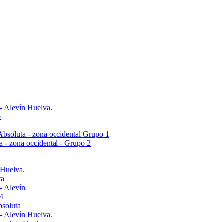
 - Alevín Huelva.
o
- Absoluta - zona occidental Grupo 1
ta - zona occidental - Grupo 2
 Huelva.
ta
- Alevín
4
bsoluta
 - Alevín Huelva.