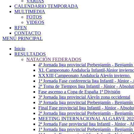
VARIAS
CALENDARIO TEMPORADA
MULTIMEDIA
FOTOS
VIDEOS
RFEN
CONTACTO
MENÚ PRINCIPAL
Inicio
RESULTADOS
NATACIÓN FEDERADOS
4ª Jornada liga provincial Prebenjamín - Benjamín
XL Campeonato Andalucía Infantil-Júnior inviern
XXXIII Campeonato Andalucía Alevín invierno.
1ª Jornada Fase conferencia liga Infantil - Júnior 
2ª Toma de Tiempos liga Infantil - Júnior - Absolu
Fase ascenso a Copa de España 1ª División
3ª Jornada liga provincial Alevín zona occidental
3ª Jornada liga provincial Prebenjamín - Benjamín
Final Fase provincial liga Infantil - Júnior - Absolu
2ª Jornada liga provincial Prebenjamín - Benjamín 
MEETING INTERNACIONAL ALGARVE 202
2ª Jornada Fase provincial liga Infantil - Júnior - A
1ª Jornada liga provincial Prebenjamín - Benjamín