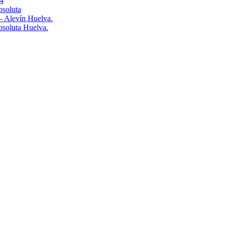
4
bsoluta
 - Alevín Huelva.
Absoluta Huelva.