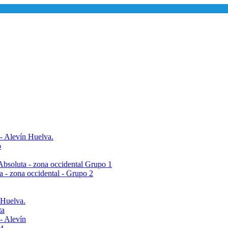
 - Alevín Huelva.
o
- Absoluta - zona occidental Grupo 1
ta - zona occidental - Grupo 2
 Huelva.
ta
- Alevín