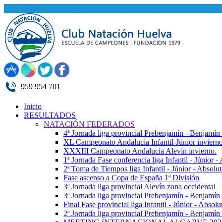
959 954 701
Inicio
RESULTADOS
NATACIÓN FEDERADOS
4ª Jornada liga provincial Prebenjamín - Benjamín
XL Campeonato Andalucía Infantil-Júnior inviern
XXXIII Campeonato Andalucía Alevín invierno.
1ª Jornada Fase conferencia liga Infantil - Júnior 
2ª Toma de Tiempos liga Infantil - Júnior - Absolu
Fase ascenso a Copa de España 1ª División
3ª Jornada liga provincial Alevín zona occidental
3ª Jornada liga provincial Prebenjamín - Benjamín
Final Fase provincial liga Infantil - Júnior - Absolu
2ª Jornada liga provincial Prebenjamín - Benjamín 