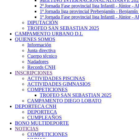
MEETING INTERNACIONAL ALGARVE 202
2ª Jornada Fase provincial liga Infantil - Júnior - A
1ª Jornada liga provincial Prebenjamín - Benjamín
1ª Jornada Fase provincial liga Infantil - Júnior - 
DIPUTACIÓN
TROFEO SAN SEBASTIAN 2025
CAMPAMENTO URBANO D.L
QUIENES SOMOS
Información
Junta directiva
Cuerpo técnico
Nadadores
Records CNH
INSCRIPCIONES
ACTIVIDADES PISCINAS
ACTIVIDADES GIMNASIOS
COMPETICIONES
TROFEO SAN SEBASTIAN 2025
CAMPAMENTO DIEGO LOBATO
DEPORTECA CNH
DEPORTECA
CUMPLEAÑOS
BONO MULTIDEPORTE
NOTICIAS
COMPETICIONES