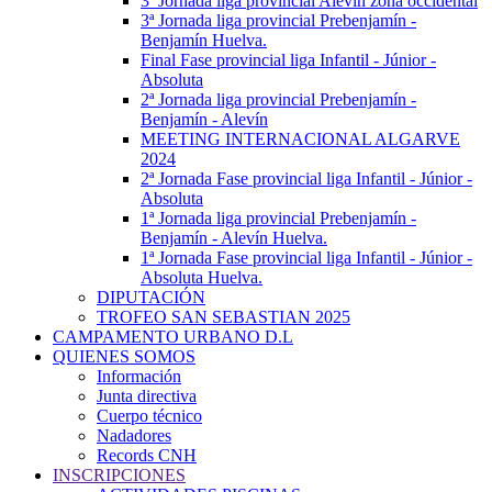
3ª Jornada liga provincial Alevín zona occidental
3ª Jornada liga provincial Prebenjamín -
Benjamín Huelva.
Final Fase provincial liga Infantil - Júnior -
Absoluta
2ª Jornada liga provincial Prebenjamín -
Benjamín - Alevín
MEETING INTERNACIONAL ALGARVE
2024
2ª Jornada Fase provincial liga Infantil - Júnior -
Absoluta
1ª Jornada liga provincial Prebenjamín -
Benjamín - Alevín Huelva.
1ª Jornada Fase provincial liga Infantil - Júnior -
Absoluta Huelva.
DIPUTACIÓN
TROFEO SAN SEBASTIAN 2025
CAMPAMENTO URBANO D.L
QUIENES SOMOS
Información
Junta directiva
Cuerpo técnico
Nadadores
Records CNH
INSCRIPCIONES