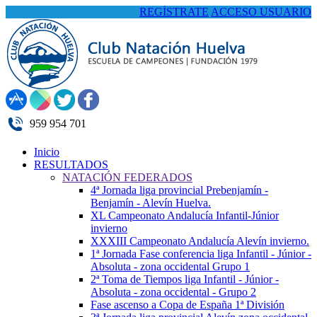
REGÍSTRATE
ACCESO USUARIO
959 954 701
Inicio
RESULTADOS
NATACIÓN FEDERADOS
4ª Jornada liga provincial Prebenjamín -
Benjamín - Alevín Huelva.
XL Campeonato Andalucía Infantil-Júnior
invierno
XXXIII Campeonato Andalucía Alevín invierno.
1ª Jornada Fase conferencia liga Infantil - Júnior -
Absoluta - zona occidental Grupo 1
2ª Toma de Tiempos liga Infantil - Júnior -
Absoluta - zona occidental - Grupo 2
Fase ascenso a Copa de España 1ª División