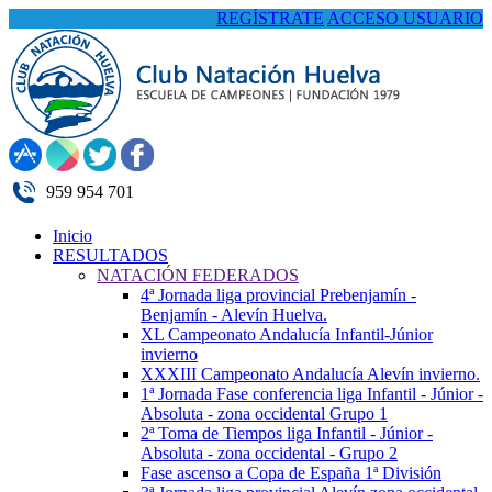
REGÍSTRATE
ACCESO USUARIO
959 954 701
Inicio
RESULTADOS
NATACIÓN FEDERADOS
4ª Jornada liga provincial Prebenjamín -
Benjamín - Alevín Huelva.
XL Campeonato Andalucía Infantil-Júnior
invierno
XXXIII Campeonato Andalucía Alevín invierno.
1ª Jornada Fase conferencia liga Infantil - Júnior -
Absoluta - zona occidental Grupo 1
2ª Toma de Tiempos liga Infantil - Júnior -
Absoluta - zona occidental - Grupo 2
Fase ascenso a Copa de España 1ª División