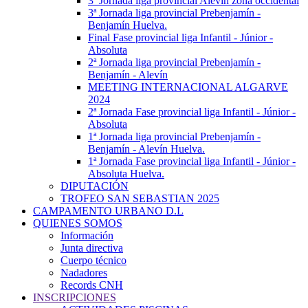
3ª Jornada liga provincial Alevín zona occidental
3ª Jornada liga provincial Prebenjamín -
Benjamín Huelva.
Final Fase provincial liga Infantil - Júnior -
Absoluta
2ª Jornada liga provincial Prebenjamín -
Benjamín - Alevín
MEETING INTERNACIONAL ALGARVE
2024
2ª Jornada Fase provincial liga Infantil - Júnior -
Absoluta
1ª Jornada liga provincial Prebenjamín -
Benjamín - Alevín Huelva.
1ª Jornada Fase provincial liga Infantil - Júnior -
Absoluta Huelva.
DIPUTACIÓN
TROFEO SAN SEBASTIAN 2025
CAMPAMENTO URBANO D.L
QUIENES SOMOS
Información
Junta directiva
Cuerpo técnico
Nadadores
Records CNH
INSCRIPCIONES