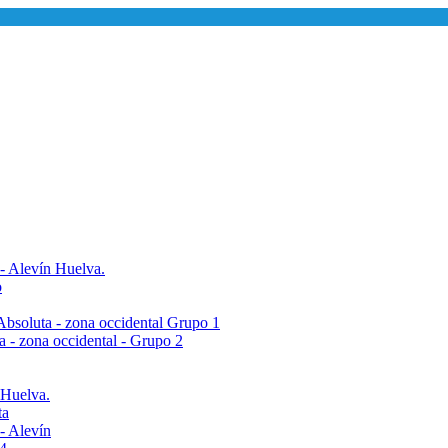
 - Alevín Huelva.
o
- Absoluta - zona occidental Grupo 1
ta - zona occidental - Grupo 2
 Huelva.
ta
- Alevín