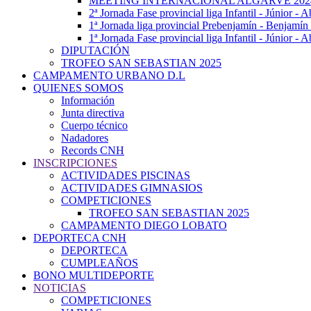
MEETING INTERNACIONAL ALGARVE 202
2ª Jornada Fase provincial liga Infantil - Júnior - A
1ª Jornada liga provincial Prebenjamín - Benjamín
1ª Jornada Fase provincial liga Infantil - Júnior - 
DIPUTACIÓN
TROFEO SAN SEBASTIAN 2025
CAMPAMENTO URBANO D.L
QUIENES SOMOS
Información
Junta directiva
Cuerpo técnico
Nadadores
Records CNH
INSCRIPCIONES
ACTIVIDADES PISCINAS
ACTIVIDADES GIMNASIOS
COMPETICIONES
TROFEO SAN SEBASTIAN 2025
CAMPAMENTO DIEGO LOBATO
DEPORTECA CNH
DEPORTECA
CUMPLEAÑOS
BONO MULTIDEPORTE
NOTICIAS
COMPETICIONES