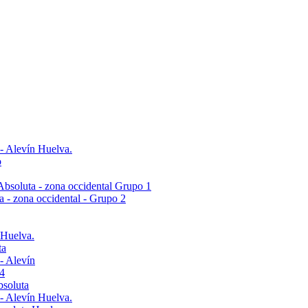
 - Alevín Huelva.
o
- Absoluta - zona occidental Grupo 1
ta - zona occidental - Grupo 2
 Huelva.
ta
- Alevín
4
bsoluta
 - Alevín Huelva.