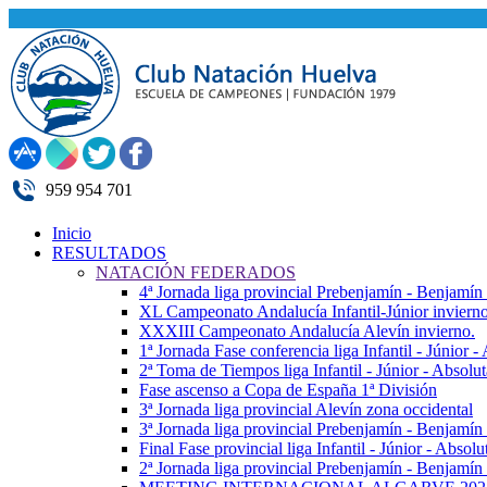
959 954 701
Inicio
RESULTADOS
NATACIÓN FEDERADOS
4ª Jornada liga provincial Prebenjamín - Benjamín
XL Campeonato Andalucía Infantil-Júnior inviern
XXXIII Campeonato Andalucía Alevín invierno.
1ª Jornada Fase conferencia liga Infantil - Júnior 
2ª Toma de Tiempos liga Infantil - Júnior - Absolu
Fase ascenso a Copa de España 1ª División
3ª Jornada liga provincial Alevín zona occidental
3ª Jornada liga provincial Prebenjamín - Benjamín
Final Fase provincial liga Infantil - Júnior - Absolu
2ª Jornada liga provincial Prebenjamín - Benjamín 