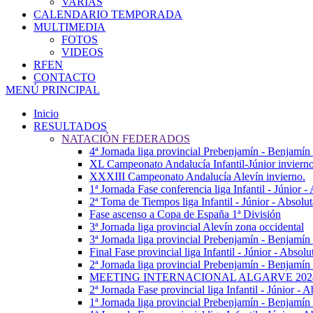
VARIAS
CALENDARIO TEMPORADA
MULTIMEDIA
FOTOS
VIDEOS
RFEN
CONTACTO
MENÚ PRINCIPAL
Inicio
RESULTADOS
NATACIÓN FEDERADOS
4ª Jornada liga provincial Prebenjamín - Benjamín
XL Campeonato Andalucía Infantil-Júnior inviern
XXXIII Campeonato Andalucía Alevín invierno.
1ª Jornada Fase conferencia liga Infantil - Júnior 
2ª Toma de Tiempos liga Infantil - Júnior - Absolu
Fase ascenso a Copa de España 1ª División
3ª Jornada liga provincial Alevín zona occidental
3ª Jornada liga provincial Prebenjamín - Benjamín
Final Fase provincial liga Infantil - Júnior - Absolu
2ª Jornada liga provincial Prebenjamín - Benjamín 
MEETING INTERNACIONAL ALGARVE 202
2ª Jornada Fase provincial liga Infantil - Júnior - A
1ª Jornada liga provincial Prebenjamín - Benjamín