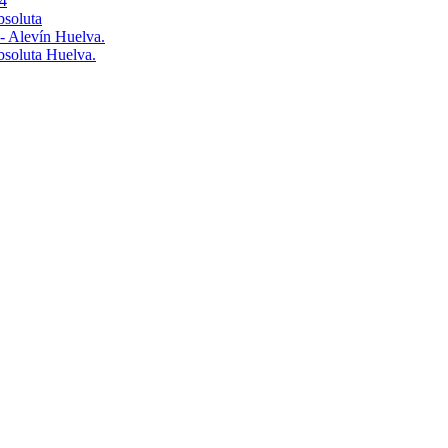
4
bsoluta
 - Alevín Huelva.
Absoluta Huelva.