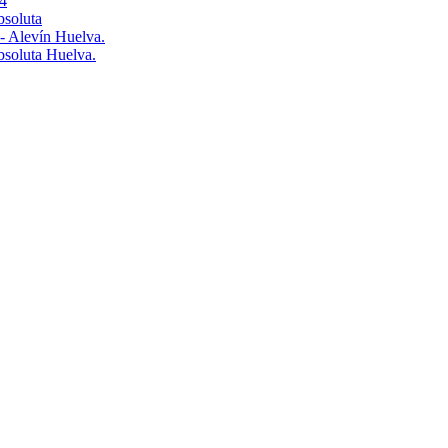
4
bsoluta
 - Alevín Huelva.
Absoluta Huelva.