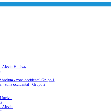
 - Alevín Huelva.
o
- Absoluta - zona occidental Grupo 1
ta - zona occidental - Grupo 2
 Huelva.
ta
- Alevín