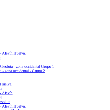
 - Alevín Huelva.
o
- Absoluta - zona occidental Grupo 1
ta - zona occidental - Grupo 2
 Huelva.
ta
- Alevín
4
bsoluta
 - Alevín Huelva.