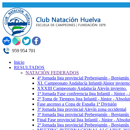
959 954 701
Inicio
RESULTADOS
NATACIÓN FEDERADOS
4ª Jornada liga provincial Prebenjamín - Benjamín
XL Campeonato Andalucía Infantil-Júnior inviern
XXXIII Campeonato Andalucía Alevín invierno.
1ª Jornada Fase conferencia liga Infantil - Júnior 
2ª Toma de Tiempos liga Infantil - Júnior - Absolu
Fase ascenso a Copa de España 1ª División
3ª Jornada liga provincial Alevín zona occidental
3ª Jornada liga provincial Prebenjamín - Benjamín
Final Fase provincial liga Infantil - Júnior - Absolu
2ª Jornada liga provincial Prebenjamín - Benjamín 