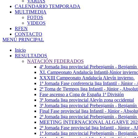
VARIAS
CALENDARIO TEMPORADA
MULTIMEDIA
FOTOS
VIDEOS
RFEN
CONTACTO
MENÚ PRINCIPAL
Inicio
RESULTADOS
NATACIÓN FEDERADOS
4ª Jornada liga provincial Prebenjamín - Benjamín
XL Campeonato Andalucía Infantil-Júnior inviern
XXXIII Campeonato Andalucía Alevín invierno.
1ª Jornada Fase conferencia liga Infantil - Júnior 
2ª Toma de Tiempos liga Infantil - Júnior - Absolu
Fase ascenso a Copa de España 1ª División
3ª Jornada liga provincial Alevín zona occidental
3ª Jornada liga provincial Prebenjamín - Benjamín
Final Fase provincial liga Infantil - Júnior - Absolu
2ª Jornada liga provincial Prebenjamín - Benjamín 
MEETING INTERNACIONAL ALGARVE 202
2ª Jornada Fase provincial liga Infantil - Júnior - A
1ª Jornada liga provincial Prebenjamín - Benjamín