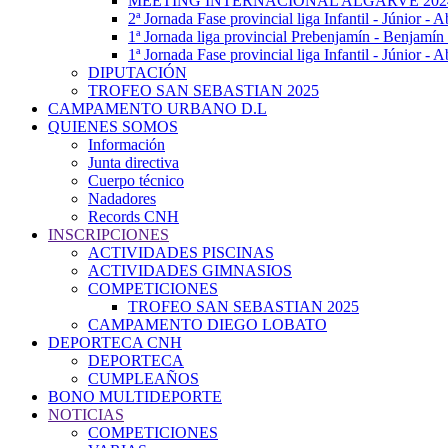
MEETING INTERNACIONAL ALGARVE 202
2ª Jornada Fase provincial liga Infantil - Júnior - A
1ª Jornada liga provincial Prebenjamín - Benjamín
1ª Jornada Fase provincial liga Infantil - Júnior - 
DIPUTACIÓN
TROFEO SAN SEBASTIAN 2025
CAMPAMENTO URBANO D.L
QUIENES SOMOS
Información
Junta directiva
Cuerpo técnico
Nadadores
Records CNH
INSCRIPCIONES
ACTIVIDADES PISCINAS
ACTIVIDADES GIMNASIOS
COMPETICIONES
TROFEO SAN SEBASTIAN 2025
CAMPAMENTO DIEGO LOBATO
DEPORTECA CNH
DEPORTECA
CUMPLEAÑOS
BONO MULTIDEPORTE
NOTICIAS
COMPETICIONES