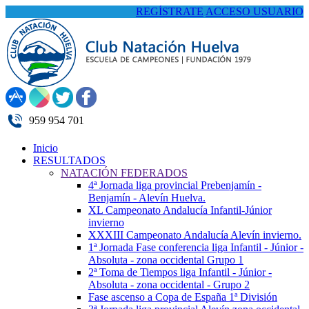
REGÍSTRATE
ACCESO USUARIO
959 954 701
Inicio
RESULTADOS
NATACIÓN FEDERADOS
4ª Jornada liga provincial Prebenjamín -
Benjamín - Alevín Huelva.
XL Campeonato Andalucía Infantil-Júnior
invierno
XXXIII Campeonato Andalucía Alevín invierno.
1ª Jornada Fase conferencia liga Infantil - Júnior -
Absoluta - zona occidental Grupo 1
2ª Toma de Tiempos liga Infantil - Júnior -
Absoluta - zona occidental - Grupo 2
Fase ascenso a Copa de España 1ª División