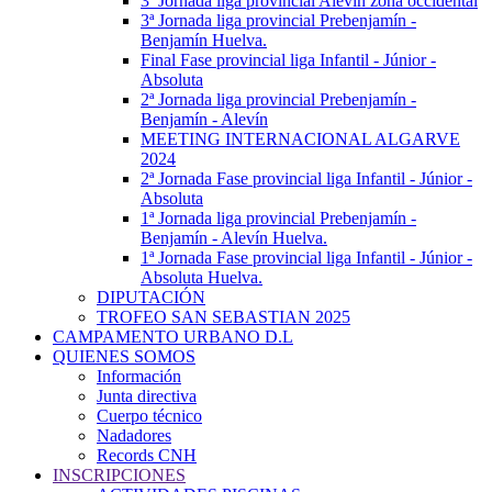
3ª Jornada liga provincial Alevín zona occidental
3ª Jornada liga provincial Prebenjamín -
Benjamín Huelva.
Final Fase provincial liga Infantil - Júnior -
Absoluta
2ª Jornada liga provincial Prebenjamín -
Benjamín - Alevín
MEETING INTERNACIONAL ALGARVE
2024
2ª Jornada Fase provincial liga Infantil - Júnior -
Absoluta
1ª Jornada liga provincial Prebenjamín -
Benjamín - Alevín Huelva.
1ª Jornada Fase provincial liga Infantil - Júnior -
Absoluta Huelva.
DIPUTACIÓN
TROFEO SAN SEBASTIAN 2025
CAMPAMENTO URBANO D.L
QUIENES SOMOS
Información
Junta directiva
Cuerpo técnico
Nadadores
Records CNH
INSCRIPCIONES