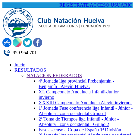
REGÍSTRATE
ACCESO USUARIO
959 954 701
Inicio
RESULTADOS
NATACIÓN FEDERADOS
4ª Jornada liga provincial Prebenjamín -
Benjamín - Alevín Huelva.
XL Campeonato Andalucía Infantil-Júnior
invierno
XXXIII Campeonato Andalucía Alevín invierno.
1ª Jornada Fase conferencia liga Infantil - Júnior -
Absoluta - zona occidental Grupo 1
2ª Toma de Tiempos liga Infantil - Júnior -
Absoluta - zona occidental - Grupo 2
Fase ascenso a Copa de España 1ª División