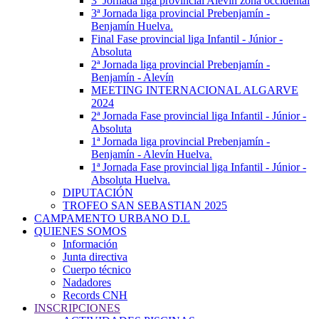
3ª Jornada liga provincial Alevín zona occidental
3ª Jornada liga provincial Prebenjamín -
Benjamín Huelva.
Final Fase provincial liga Infantil - Júnior -
Absoluta
2ª Jornada liga provincial Prebenjamín -
Benjamín - Alevín
MEETING INTERNACIONAL ALGARVE
2024
2ª Jornada Fase provincial liga Infantil - Júnior -
Absoluta
1ª Jornada liga provincial Prebenjamín -
Benjamín - Alevín Huelva.
1ª Jornada Fase provincial liga Infantil - Júnior -
Absoluta Huelva.
DIPUTACIÓN
TROFEO SAN SEBASTIAN 2025
CAMPAMENTO URBANO D.L
QUIENES SOMOS
Información
Junta directiva
Cuerpo técnico
Nadadores
Records CNH
INSCRIPCIONES