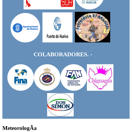
COLABORADORES. -
MeteorologÃ­a