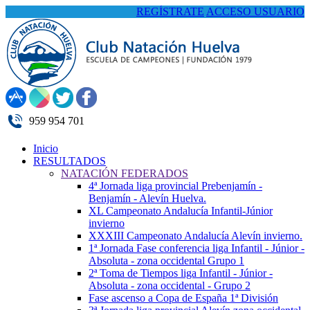
REGÍSTRATE
ACCESO USUARIO
959 954 701
Inicio
RESULTADOS
NATACIÓN FEDERADOS
4ª Jornada liga provincial Prebenjamín -
Benjamín - Alevín Huelva.
XL Campeonato Andalucía Infantil-Júnior
invierno
XXXIII Campeonato Andalucía Alevín invierno.
1ª Jornada Fase conferencia liga Infantil - Júnior -
Absoluta - zona occidental Grupo 1
2ª Toma de Tiempos liga Infantil - Júnior -
Absoluta - zona occidental - Grupo 2
Fase ascenso a Copa de España 1ª División