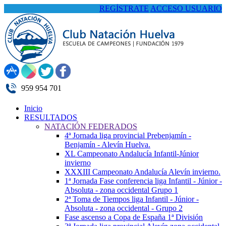
REGÍSTRATE
ACCESO USUARIO
959 954 701
Inicio
RESULTADOS
NATACIÓN FEDERADOS
4ª Jornada liga provincial Prebenjamín -
Benjamín - Alevín Huelva.
XL Campeonato Andalucía Infantil-Júnior
invierno
XXXIII Campeonato Andalucía Alevín invierno.
1ª Jornada Fase conferencia liga Infantil - Júnior -
Absoluta - zona occidental Grupo 1
2ª Toma de Tiempos liga Infantil - Júnior -
Absoluta - zona occidental - Grupo 2
Fase ascenso a Copa de España 1ª División