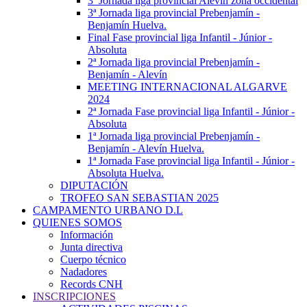
3ª Jornada liga provincial Alevín zona occidental
3ª Jornada liga provincial Prebenjamín -
Benjamín Huelva.
Final Fase provincial liga Infantil - Júnior -
Absoluta
2ª Jornada liga provincial Prebenjamín -
Benjamín - Alevín
MEETING INTERNACIONAL ALGARVE
2024
2ª Jornada Fase provincial liga Infantil - Júnior -
Absoluta
1ª Jornada liga provincial Prebenjamín -
Benjamín - Alevín Huelva.
1ª Jornada Fase provincial liga Infantil - Júnior -
Absoluta Huelva.
DIPUTACIÓN
TROFEO SAN SEBASTIAN 2025
CAMPAMENTO URBANO D.L
QUIENES SOMOS
Información
Junta directiva
Cuerpo técnico
Nadadores
Records CNH
INSCRIPCIONES