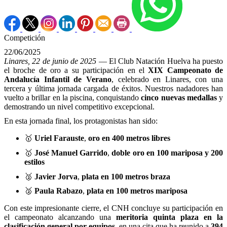
Competición
22/06/2025
Linares, 22 de junio de 2025
— El Club Natación Huelva ha puesto
el broche de oro a su participación en el
XIX Campeonato de
Andalucía Infantil de Verano
, celebrado en Linares, con una
tercera y última jornada cargada de éxitos. Nuestros nadadores han
vuelto a brillar en la piscina, conquistando
cinco nuevas medallas
y
demostrando un nivel competitivo excepcional.
En esta jornada final, los protagonistas han sido:
🥇
Uriel Farauste
,
oro en 400 metros libres
🥇
José Manuel Garrido
,
doble oro en 100 mariposa y 200
estilos
🥈
Javier Jorva
,
plata en 100 metros braza
🥈
Paula Rabazo
,
plata en 100 metros mariposa
Con este impresionante cierre, el CNH concluye su participación en
el campeonato alcanzando una
meritoria quinta plaza en la
clasificación general por equipos
, en una cita que ha reunido a
394