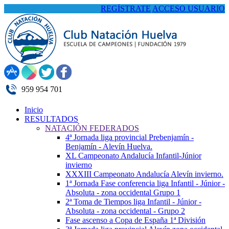
REGÍSTRATE
ACCESO USUARIO
959 954 701
Inicio
RESULTADOS
NATACIÓN FEDERADOS
4ª Jornada liga provincial Prebenjamín -
Benjamín - Alevín Huelva.
XL Campeonato Andalucía Infantil-Júnior
invierno
XXXIII Campeonato Andalucía Alevín invierno.
1ª Jornada Fase conferencia liga Infantil - Júnior -
Absoluta - zona occidental Grupo 1
2ª Toma de Tiempos liga Infantil - Júnior -
Absoluta - zona occidental - Grupo 2
Fase ascenso a Copa de España 1ª División