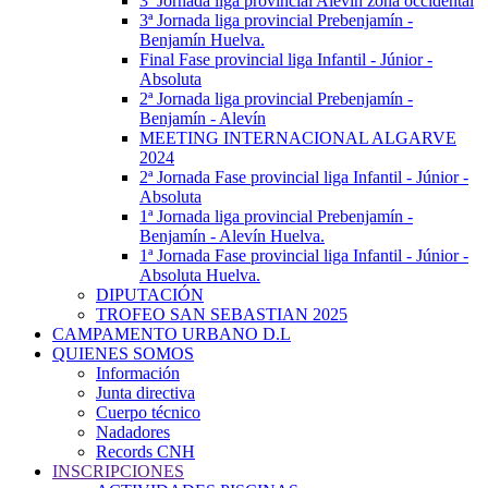
3ª Jornada liga provincial Alevín zona occidental
3ª Jornada liga provincial Prebenjamín -
Benjamín Huelva.
Final Fase provincial liga Infantil - Júnior -
Absoluta
2ª Jornada liga provincial Prebenjamín -
Benjamín - Alevín
MEETING INTERNACIONAL ALGARVE
2024
2ª Jornada Fase provincial liga Infantil - Júnior -
Absoluta
1ª Jornada liga provincial Prebenjamín -
Benjamín - Alevín Huelva.
1ª Jornada Fase provincial liga Infantil - Júnior -
Absoluta Huelva.
DIPUTACIÓN
TROFEO SAN SEBASTIAN 2025
CAMPAMENTO URBANO D.L
QUIENES SOMOS
Información
Junta directiva
Cuerpo técnico
Nadadores
Records CNH
INSCRIPCIONES