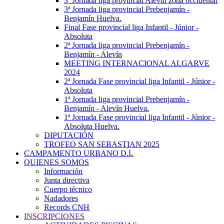
3ª Jornada liga provincial Alevín zona occidental
3ª Jornada liga provincial Prebenjamín -
Benjamín Huelva.
Final Fase provincial liga Infantil - Júnior -
Absoluta
2ª Jornada liga provincial Prebenjamín -
Benjamín - Alevín
MEETING INTERNACIONAL ALGARVE
2024
2ª Jornada Fase provincial liga Infantil - Júnior -
Absoluta
1ª Jornada liga provincial Prebenjamín -
Benjamín - Alevín Huelva.
1ª Jornada Fase provincial liga Infantil - Júnior -
Absoluta Huelva.
DIPUTACIÓN
TROFEO SAN SEBASTIAN 2025
CAMPAMENTO URBANO D.L
QUIENES SOMOS
Información
Junta directiva
Cuerpo técnico
Nadadores
Records CNH
INSCRIPCIONES