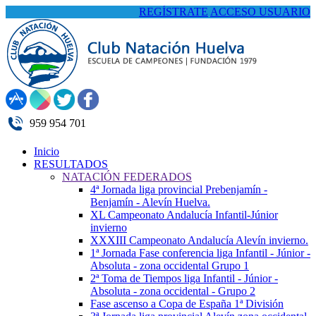
REGÍSTRATE
ACCESO USUARIO
959 954 701
Inicio
RESULTADOS
NATACIÓN FEDERADOS
4ª Jornada liga provincial Prebenjamín -
Benjamín - Alevín Huelva.
XL Campeonato Andalucía Infantil-Júnior
invierno
XXXIII Campeonato Andalucía Alevín invierno.
1ª Jornada Fase conferencia liga Infantil - Júnior -
Absoluta - zona occidental Grupo 1
2ª Toma de Tiempos liga Infantil - Júnior -
Absoluta - zona occidental - Grupo 2
Fase ascenso a Copa de España 1ª División