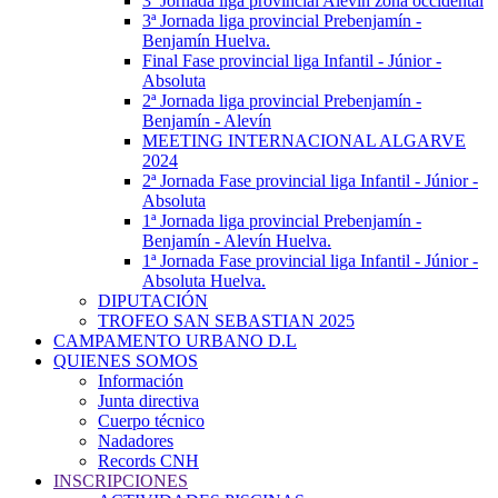
3ª Jornada liga provincial Alevín zona occidental
3ª Jornada liga provincial Prebenjamín -
Benjamín Huelva.
Final Fase provincial liga Infantil - Júnior -
Absoluta
2ª Jornada liga provincial Prebenjamín -
Benjamín - Alevín
MEETING INTERNACIONAL ALGARVE
2024
2ª Jornada Fase provincial liga Infantil - Júnior -
Absoluta
1ª Jornada liga provincial Prebenjamín -
Benjamín - Alevín Huelva.
1ª Jornada Fase provincial liga Infantil - Júnior -
Absoluta Huelva.
DIPUTACIÓN
TROFEO SAN SEBASTIAN 2025
CAMPAMENTO URBANO D.L
QUIENES SOMOS
Información
Junta directiva
Cuerpo técnico
Nadadores
Records CNH
INSCRIPCIONES