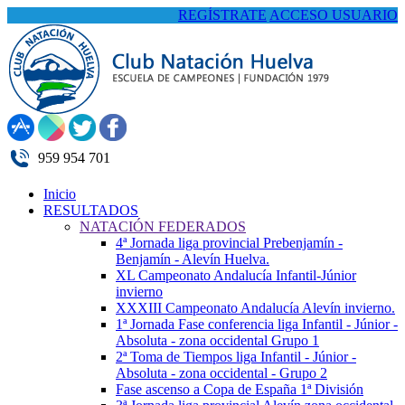
REGÍSTRATE
ACCESO USUARIO
959 954 701
Inicio
RESULTADOS
NATACIÓN FEDERADOS
4ª Jornada liga provincial Prebenjamín -
Benjamín - Alevín Huelva.
XL Campeonato Andalucía Infantil-Júnior
invierno
XXXIII Campeonato Andalucía Alevín invierno.
1ª Jornada Fase conferencia liga Infantil - Júnior -
Absoluta - zona occidental Grupo 1
2ª Toma de Tiempos liga Infantil - Júnior -
Absoluta - zona occidental - Grupo 2
Fase ascenso a Copa de España 1ª División