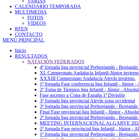
VARIAS
CALENDARIO TEMPORADA
MULTIMEDIA
FOTOS
VIDEOS
RFEN
CONTACTO
MENÚ PRINCIPAL
Inicio
RESULTADOS
NATACIÓN FEDERADOS
4ª Jornada liga provincial Prebenjamín - Benjamín
XL Campeonato Andalucía Infantil-Júnior inviern
XXXIII Campeonato Andalucía Alevín invierno.
1ª Jornada Fase conferencia liga Infantil - Júnior 
2ª Toma de Tiempos liga Infantil - Júnior - Absolu
Fase ascenso a Copa de España 1ª División
3ª Jornada liga provincial Alevín zona occidental
3ª Jornada liga provincial Prebenjamín - Benjamín
Final Fase provincial liga Infantil - Júnior - Absolu
2ª Jornada liga provincial Prebenjamín - Benjamín 
MEETING INTERNACIONAL ALGARVE 202
2ª Jornada Fase provincial liga Infantil - Júnior - A
1ª Jornada liga provincial Prebenjamín - Benjamín