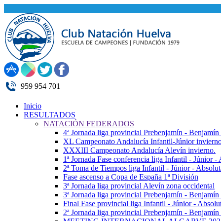
959 954 701
Inicio
RESULTADOS
NATACIÓN FEDERADOS
4ª Jornada liga provincial Prebenjamín - Benjamín
XL Campeonato Andalucía Infantil-Júnior inviern
XXXIII Campeonato Andalucía Alevín invierno.
1ª Jornada Fase conferencia liga Infantil - Júnior 
2ª Toma de Tiempos liga Infantil - Júnior - Absolu
Fase ascenso a Copa de España 1ª División
3ª Jornada liga provincial Alevín zona occidental
3ª Jornada liga provincial Prebenjamín - Benjamín
Final Fase provincial liga Infantil - Júnior - Absolu
2ª Jornada liga provincial Prebenjamín - Benjamín 