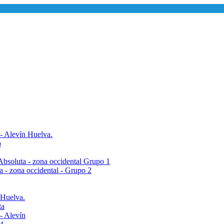
 - Alevín Huelva.
o
- Absoluta - zona occidental Grupo 1
ta - zona occidental - Grupo 2
 Huelva.
ta
- Alevín