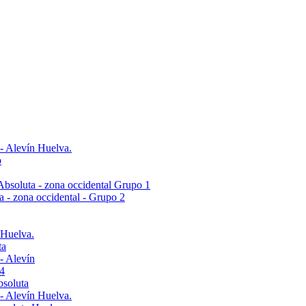
 - Alevín Huelva.
o
- Absoluta - zona occidental Grupo 1
ta - zona occidental - Grupo 2
 Huelva.
ta
- Alevín
4
bsoluta
 - Alevín Huelva.