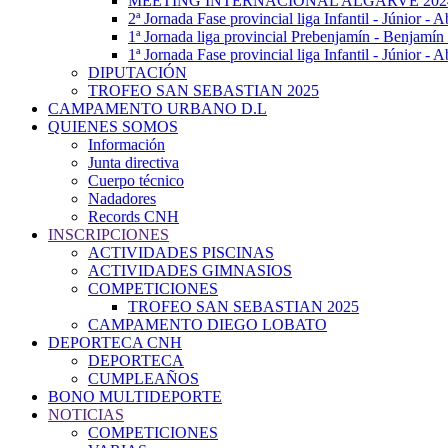
MEETING INTERNACIONAL ALGARVE 202
2ª Jornada Fase provincial liga Infantil - Júnior - A
1ª Jornada liga provincial Prebenjamín - Benjamín
1ª Jornada Fase provincial liga Infantil - Júnior - 
DIPUTACIÓN
TROFEO SAN SEBASTIAN 2025
CAMPAMENTO URBANO D.L
QUIENES SOMOS
Información
Junta directiva
Cuerpo técnico
Nadadores
Records CNH
INSCRIPCIONES
ACTIVIDADES PISCINAS
ACTIVIDADES GIMNASIOS
COMPETICIONES
TROFEO SAN SEBASTIAN 2025
CAMPAMENTO DIEGO LOBATO
DEPORTECA CNH
DEPORTECA
CUMPLEAÑOS
BONO MULTIDEPORTE
NOTICIAS
COMPETICIONES