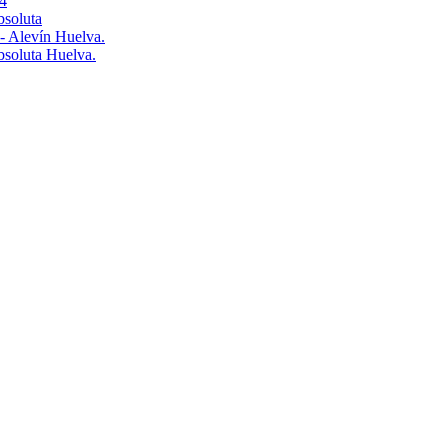
4
bsoluta
 - Alevín Huelva.
Absoluta Huelva.