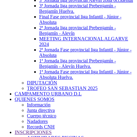
3ª Jornada liga provincial Alevín zona occidental
3ª Jornada liga provincial Prebenjamín -
Benjamín Huelva.
Final Fase provincial liga Infantil - Júnior -
Absoluta
2ª Jornada liga provincial Prebenjamín -
Benjamín - Alevín
MEETING INTERNACIONAL ALGARVE
2024
2ª Jornada Fase provincial liga Infantil - Júnior -
Absoluta
1ª Jornada liga provincial Prebenjamín -
Benjamín - Alevín Huelva.
1ª Jornada Fase provincial liga Infantil - Júnior -
Absoluta Huelva.
DIPUTACIÓN
TROFEO SAN SEBASTIAN 2025
CAMPAMENTO URBANO D.L
QUIENES SOMOS
Información
Junta directiva
Cuerpo técnico
Nadadores
Records CNH
INSCRIPCIONES