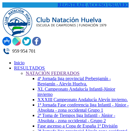
REGÍSTRATE
ACCESO USUARIO
959 954 701
Inicio
RESULTADOS
NATACIÓN FEDERADOS
4ª Jornada liga provincial Prebenjamín -
Benjamín - Alevín Huelva.
XL Campeonato Andalucía Infantil-Júnior
invierno
XXXIII Campeonato Andalucía Alevín invierno.
1ª Jornada Fase conferencia liga Infantil - Júnior -
Absoluta - zona occidental Grupo 1
2ª Toma de Tiempos liga Infantil - Júnior -
Absoluta - zona occidental - Grupo 2
Fase ascenso a Copa de España 1ª División