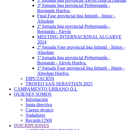
3ª Jornada liga provincial Alevín zona occidental
3ª Jornada liga provincial Prebenjamín -
Benjamín Huelva.
Final Fase provincial liga Infantil - Júnior -
Absoluta
2ª Jornada liga provincial Prebenjamín -
Benjamín - Alevín
MEETING INTERNACIONAL ALGARVE
2024
2ª Jornada Fase provincial liga Infantil - Júnior -
Absoluta
1ª Jornada liga provincial Prebenjamín -
Benjamín - Alevín Huelva.
1ª Jornada Fase provincial liga Infantil - Júnior -
Absoluta Huelva.
DIPUTACIÓN
TROFEO SAN SEBASTIAN 2025
CAMPAMENTO URBANO D.L
QUIENES SOMOS
Información
Junta directiva
Cuerpo técnico
Nadadores
Records CNH
INSCRIPCIONES