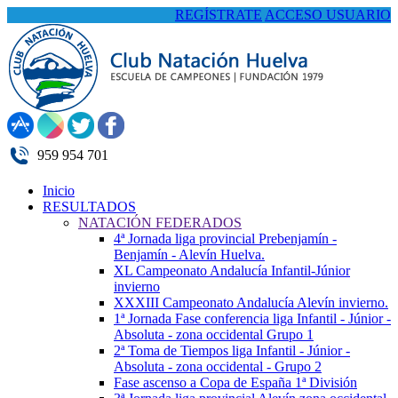
REGÍSTRATE
ACCESO USUARIO
959 954 701
Inicio
RESULTADOS
NATACIÓN FEDERADOS
4ª Jornada liga provincial Prebenjamín -
Benjamín - Alevín Huelva.
XL Campeonato Andalucía Infantil-Júnior
invierno
XXXIII Campeonato Andalucía Alevín invierno.
1ª Jornada Fase conferencia liga Infantil - Júnior -
Absoluta - zona occidental Grupo 1
2ª Toma de Tiempos liga Infantil - Júnior -
Absoluta - zona occidental - Grupo 2
Fase ascenso a Copa de España 1ª División