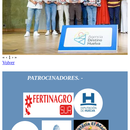
«
‹
1
›
»
Volver
PATROCINADORES. -